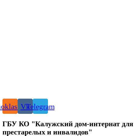
oklassniki
Vk
Telegram
ГБУ КО "Калужский дом-интернат для
престарелых и инвалидов"