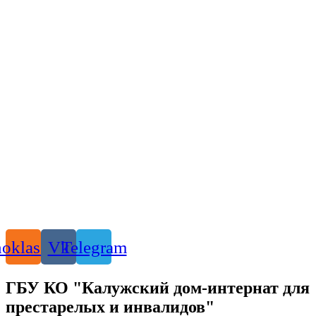
oklassniki
Vk
Telegram
ГБУ КО "Калужский дом-интернат для
престарелых и инвалидов"