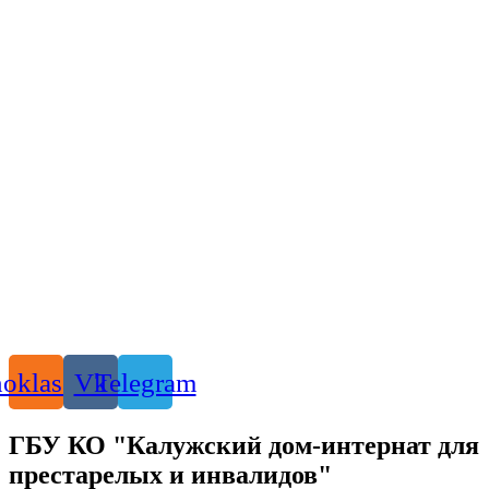
oklassniki
Vk
Telegram
ГБУ КО "Калужский дом-интернат для
престарелых и инвалидов"