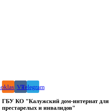
oklassniki
Vk
Telegram
ГБУ КО "Калужский дом-интернат для
престарелых и инвалидов"